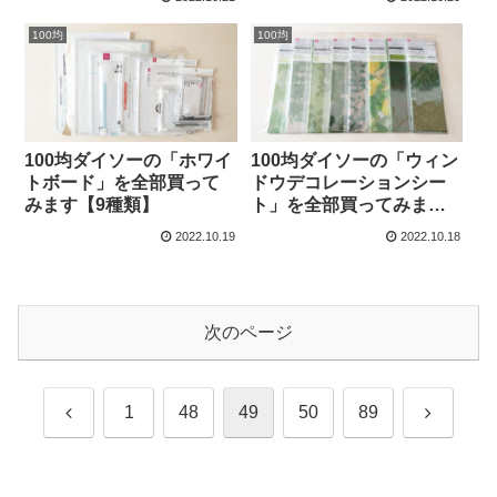
100均
100均
100均ダイソーの「ホワイ
100均ダイソーの「ウィン
トボード」を全部買って
ドウデコレーションシー
みます【9種類】
ト」を全部買ってみま
す。窓の装飾、アレンジ
2022.10.19
2022.10.18
に【8種類】
次のページ
前
次
1
48
49
50
89
へ
へ