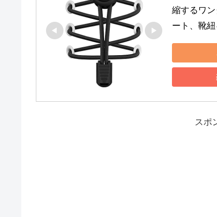
縮するワン
ート、靴紐を
スポ