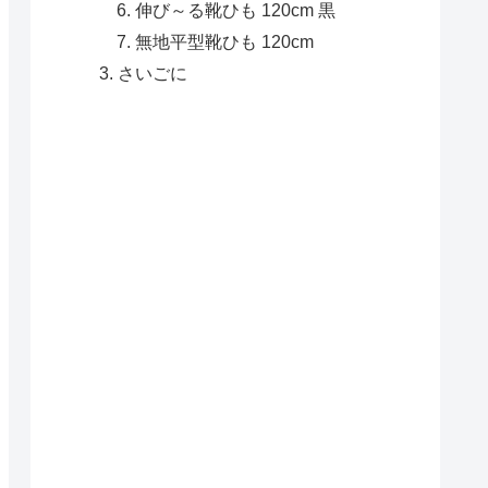
伸び～る靴ひも 120cm 黒
無地平型靴ひも 120cm
さいごに