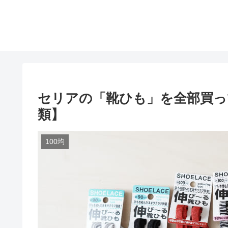
セリアの「靴ひも」を全部買っ
類】
100均