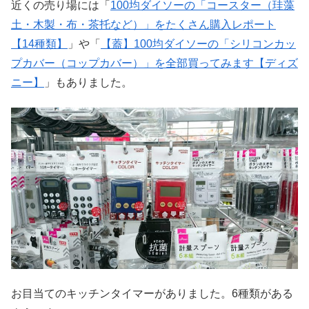
近くの売り場には「
100均ダイソーの「コースター（珪藻
土・木製・布・茶托など）」をたくさん購入レポート
【14種類】
」や「
【蓋】100均ダイソーの「シリコンカッ
プカバー（コップカバー）」を全部買ってみます【ディズ
ニー】
」もありました。
お目当てのキッチンタイマーがありました。6種類がある