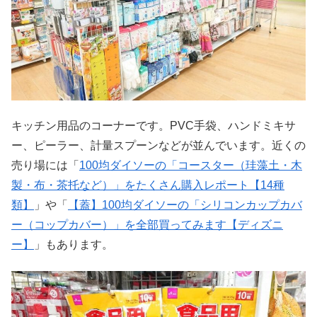
キッチン用品のコーナーです。PVC手袋、ハンドミキサ
ー、ピーラー、計量スプーンなどが並んでいます。近くの
売り場には「
100均ダイソーの「コースター（珪藻土・木
製・布・茶托など）」をたくさん購入レポート【14種
類】
」や「
【蓋】100均ダイソーの「シリコンカップカバ
ー（コップカバー）」を全部買ってみます【ディズニ
ー】
」もあります。