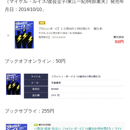
（マイケル・ルイス/渡会圭子/東江一紀/阿部重夫）発売年
月日：2014/10/10」
ブックオフオンライン：50円
ブックサプライ：255円