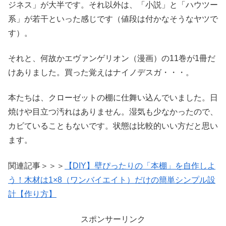
ジネス」が大半です。それ以外は、「小説」と「ハウツー
系」が若干といった感じです（値段は付かなそうなヤツで
す）。
それと、何故かエヴァンゲリオン（漫画）の11巻が1冊だ
けありました。買った覚えはナイノデスガ・・・。
本たちは、クローゼットの棚に仕舞い込んでいました。日
焼けや目立つ汚れはありません。湿気も少なかったので、
カビていることもないです。状態は比較的いい方だと思い
ます。
関連記事＞＞＞
【DIY】壁ぴったりの「本棚」を自作しよ
う！木材は1×8（ワンバイエイト）だけの簡単シンプル設
計【作り方】
スポンサーリンク