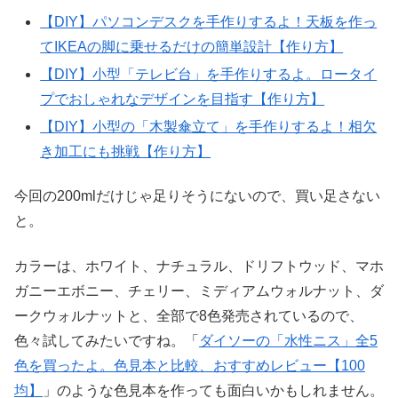
【DIY】パソコンデスクを手作りするよ！天板を作っ
てIKEAの脚に乗せるだけの簡単設計【作り方】
【DIY】小型「テレビ台」を手作りするよ。ロータイ
プでおしゃれなデザインを目指す【作り方】
【DIY】小型の「木製傘立て」を手作りするよ！相欠
き加工にも挑戦【作り方】
今回の200mlだけじゃ足りそうにないので、買い足さない
と。
カラーは、ホワイト、ナチュラル、ドリフトウッド、マホ
ガニーエボニー、チェリー、ミディアムウォルナット、ダ
ークウォルナットと、全部で8色発売されているので、
色々試してみたいですね。「
ダイソーの「水性ニス」全5
色を買ったよ。色見本と比較、おすすめレビュー【100
均】
」のような色見本を作っても面白いかもしれません。