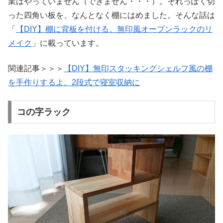
業はやっていません（できません・・・）。それっぽく切
った四角い板を、なんとなく棚にはめました。そんな話は
「
【DIY】棚に背板を付ける。無印風オープンラックのリ
メイク
」に載っています。
関連記事＞＞＞
【DIY】無印スタッキングシェルフ風の棚
を手作りするよ。2段式で寝室収納に
コの字ラック