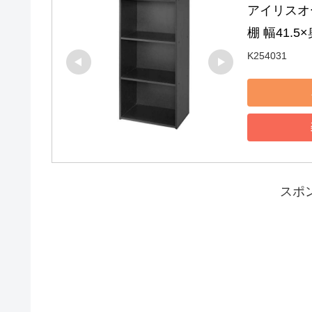
アイリスオー
棚 幅41.5
K254031
スポ