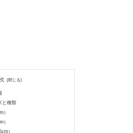
次
場
ズと種類
cm）
cm）
5cm）