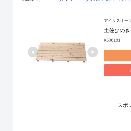
アイリスオーヤマ(
土佐ひのきス
K538181
スポ